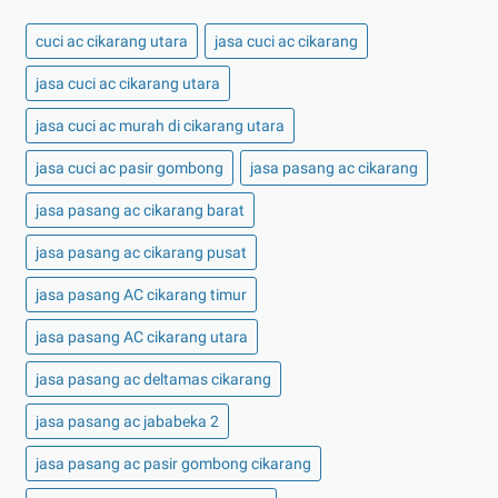
alasannya
cuci ac cikarang utara
jasa cuci ac cikarang
jasa cuci ac cikarang utara
jasa cuci ac murah di cikarang utara
jasa cuci ac pasir gombong
jasa pasang ac cikarang
jasa pasang ac cikarang barat
jasa pasang ac cikarang pusat
jasa pasang AC cikarang timur
jasa pasang AC cikarang utara
jasa pasang ac deltamas cikarang
jasa pasang ac jababeka 2
jasa pasang ac pasir gombong cikarang