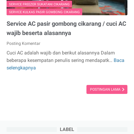
SERVICE FREEZER SUKATANI CIKARANG
SERVICE KULKAS PASIR GOMBONG CIKARANG
Service AC pasir gombong cikarang / cuci AC
wajib beserta alasannya
Posting Komentar
Cuci AC adalah wajib dan berikut alasannya Dalam
beberapa kesempatan penulis sering mendapatk…
Baca
Service
selengkapnya
AC
pasir
gombong
POSTINGAN LAMA
cikarang
/
cuci
AC
wajib
beserta
LABEL